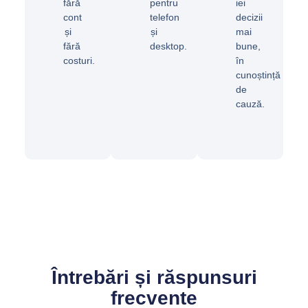
fără
pentru
iei
cont
telefon
decizii
și
și
mai
fără
desktop.
bune,
costuri.
în
cunoștință
de
cauză.
Întrebări și răspunsuri
frecvente