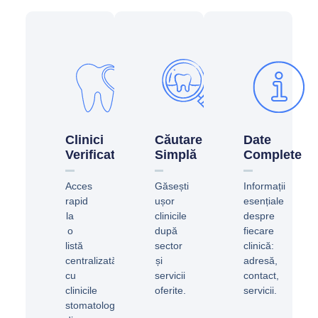
Clinici
Căutare
Date
Verificate
Simplă
Complete
Acces
Găsești
Informații
rapid
ușor
esențiale
la
clinicile
despre
o
după
fiecare
listă
sector
clinică:
centralizată
și
adresă,
cu
servicii
contact,
clinicile
oferite.
servicii.
stomatologice