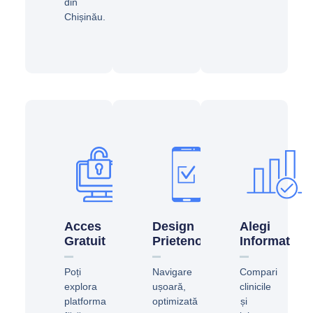
din
Chișinău.
Acces
Design
Alegi
Gratuit
Prietenos
Informat
Poți
Navigare
Compari
explora
ușoară,
clinicile
platforma
optimizată
și