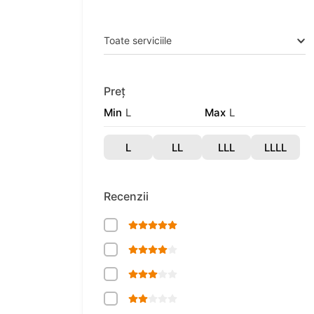
Toate serviciile
Preț
Min
L
Max
L
L
LL
LLL
LLLL
Recenzii